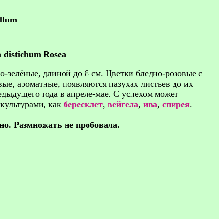
llum
 distichum Rosea
но-зелёные, длиной до 8 см. Цветки бледно-розовые с
ые, ароматные, появляются пазухах листьев до их
едыдущего года в апреле-мае. С успехом может
 культурами, как
бересклет
,
вейгела
,
ива
,
спирея
.
но. Размножать не пробовала.