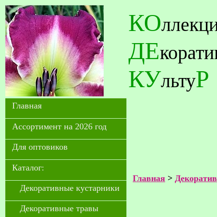
КО
ллекц
ДЕ
корат
КУ
Р
льту
Главная
Ассортимент на 2026 год
Для оптовиков
Каталог:
Главная
>
Декоратив
Декоративные кустарники
Декоративные травы