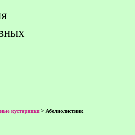
ия
ивных
ные кустарники
> Абелиолистник